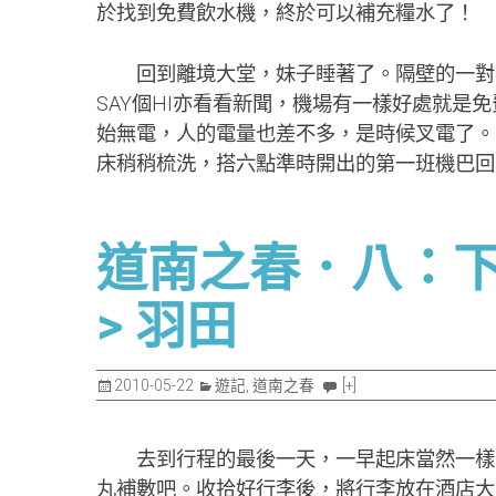
於找到免費飲水機，終於可以補充糧水了！
回到離境大堂，妹子睡著了。隔壁的一對疑
SAY個HI亦看看新聞，機場有一樣好處就是
始無電，人的電量也差不多，是時候叉電了。
床稍稍梳洗，搭六點準時開出的第一班機巴回
道南之春．八：下北
> 羽田
2010-05-22
遊記
,
道南之春
[+]
去到行程的最後一天，一早起床當然一樣先
丸補數吧。收拾好行李後，將行李放在酒店大