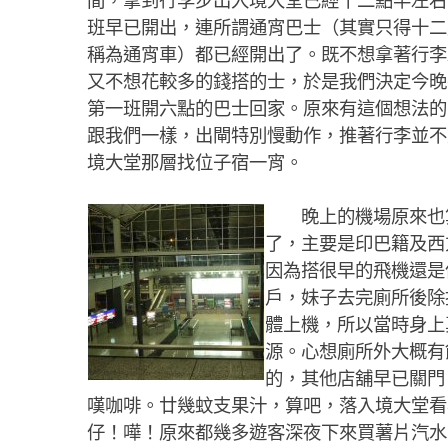
間，拿到行李步出入境大堂已經十二點半左右
班早已開出，連所謂通宵巴士（其實只得十二
稱為通宵車）都已經開出了。既不想拿著行李
又不想花較多的錢搭的士，於是我們決定今晚
第一班開六點的巴士回家。原來有這個想法的
跟我們一樣，出閘特別慢動作，推著行李並不
境大堂那層找位子宿一宵。
晚上的機場原來也算
了，主要是印巴籍及西
因為搭很早的飛機還是
戶，妹子去完廁所後除
體上機，所以當時身上
源。心想廁所外大概有
的，其他店舖早已關門，開
嘆咖啡。廿幾蚊支果汁，算吧，落入境大堂看
仔！嘩！原來都幾多遊客深夜下來買薯片汽水