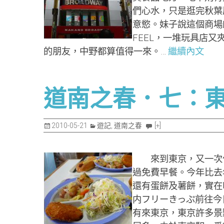
們心水，只是逛完秋葉
意慾。妹子說這個商場
FEEL，一堆玩具店
的朋友，中野都算值得一來。…
繼續內文
道南之春．七：東京
2010-05-21
遊記
,
道南之春
[+]
來到東京，又一次住進
過免費早餐。今年比去
還有蛋餅及薯餅，實在
内フリーきっぷ前往今
有來東京，東京許多景點