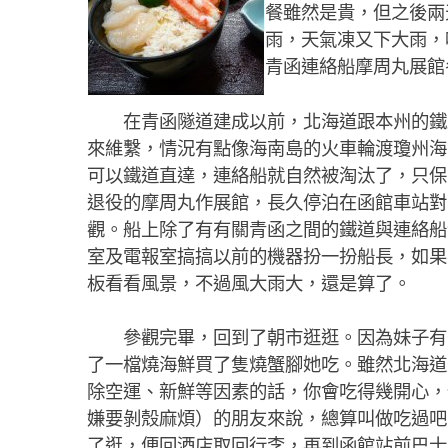
餐雖然是貴，但之後兩
雨，天氣凍又下大雨，
青函連絡船摩周丸展館
在青函隧道建成以前，北海道跟本州的鐵
來維繫，情況有點像海南島的火車輪渡瓊州海
可以鐵道直達，連絡船就自然被淘汰了，只保
退役的摩周丸作展館，長久停泊在函館車站對
觀。船上除了有有關青函之間的鐵道與連絡船
室及電報室搞搞以前的機器扮一扮船長，如果
板看看風景，不過風大雨大，還是算了。
參觀完畢，回到了朝市逛逛。因為妹子有去
了一檔燒海鮮買了隻燒蟹腳她吃。雖然北海道
除空運、新鮮等因素的話，你會吃得幾開心，
嫌要剝殼麻煩）的朋友來說，總算叫做吃過吧
了逛，便回酒店取回行李，再到函館站前巴士