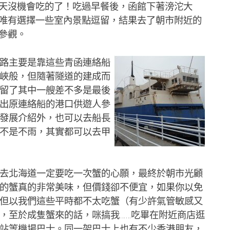
天沒機會吃的了！吃過早餐後，函館下著滂沱大
唯有選擇一些室內景點逗留，結果去了朝市附近的
參觀。
路主要是靠這些青函連絡船
峽般，但隨著隧道的建成而
留了其中一艘差不多是最後
出原連絡船的港口供遊人參
發展介紹外，也可以去船長
不是不雨，其實都可以去甲
北海道一定要吃一次蟹的心願，最終於朝市光顧
的蟹真的非常美味，但價錢卻不便宜，如果你以免
但以我們這些平時都不太吃蟹（有少許氣管敏感又
，至於成隻蟹來的話，咪搞我……吃畢在附近商店逛
站等機場巴士。同一架巴士上也有不少香港朋友，