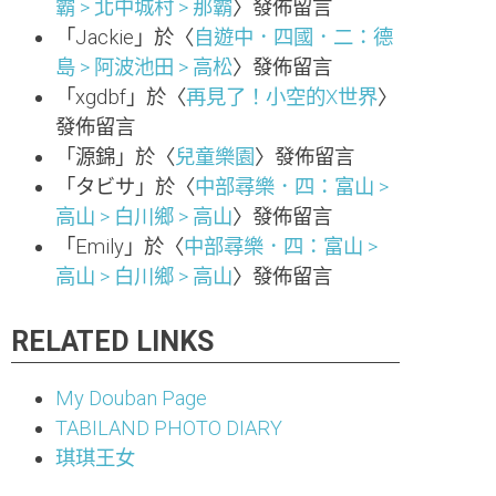
霸 > 北中城村 > 那霸
〉發佈留言
「
Jackie
」於〈
自遊中．四國．二：德
島 > 阿波池田 > 高松
〉發佈留言
「
xgdbf
」於〈
再見了！小空的X世界
〉
發佈留言
「
源錦
」於〈
兒童樂園
〉發佈留言
「
タビサ
」於〈
中部尋樂．四：富山 >
高山 > 白川鄉 > 高山
〉發佈留言
「
Emily
」於〈
中部尋樂．四：富山 >
高山 > 白川鄉 > 高山
〉發佈留言
RELATED LINKS
My Douban Page
TABILAND PHOTO DIARY
琪琪王女