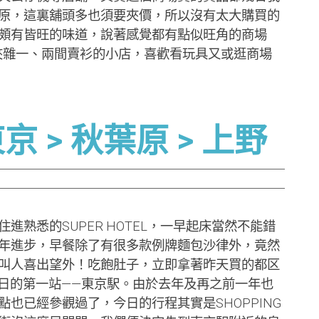
原，這裏舖頭多也須要夾價，所以沒有太大購買的
頗有皆旺的味道，說著感覺都有點似旺角的商場
又夾雜一、兩間賣衫的小店，喜歡看玩具又或逛商場
 > 秋葉原 > 上野
熟悉的SUPER HOTEL，一早起床當然不能錯
年進步，早餐除了有很多款例牌麵包沙律外，竟然
叫人喜出望外！吃飽肚子，立即拿著昨天買的都区
日的第一站——東京駅。由於去年及再之前一年也
也已經參觀過了，今日的行程其實是SHOPPING