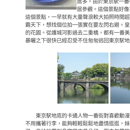
居多。由於東京駅一番
居參觀。這個景點好像
這個景點，一早就有大量聲浪較大拍照時間超
霸天下，想找個位拍一張實在要左閃右避。皇
的花園。從護城河影過去二重橋，都有一番美
暴曬之下很快已經忍受不住匆匆逃回東京駅地
東京駅地底的卡通人物一番街對喜歡動漫的
不用攜著行李，能夠輕輕鬆鬆地盡情逛逛，妹