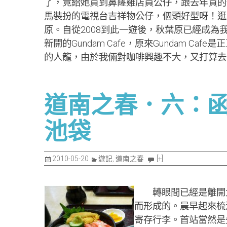
了，竟給她買到鼻窿雞店員公仔，跟去年買的
馬裝扮的電視台吉祥物公仔，個頭好型呀！逛
原。自從2008到此一遊後，秋葉原已經成為我
新開的Gundam Cafe，原來Gundam C
的人龍，由於我倆對咖啡興趣不大，又打算去女
道南之春．六：函館 
池袋
2010-05-20
遊記
,
道南之春
[+]
轉眼間已經是離開北
而形成的。晨早起來梳洗
寄存行李。首站當然是