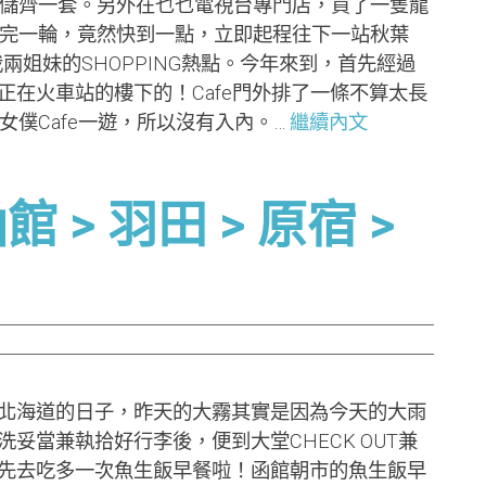
儲齊一套。另外在乜乜電視台專門店，買了一隻龍
完一輪，竟然快到一點，立即起程往下一站秋葉
兩姐妹的SHOPPING熱點。今年來到，首先經過
afe是正正在火車站的樓下的！Cafe門外排了一條不算太長
僕Cafe一遊，所以沒有入內。…
繼續內文
> 羽田 > 原宿 >
海道的日子，昨天的大霧其實是因為今天的大雨
妥當兼執拾好行李後，便到大堂CHECK OUT兼
先去吃多一次魚生飯早餐啦！函館朝市的魚生飯早