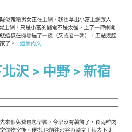
似韓籍男女正在上網，我也拿出小富上網跟人
免費上網，只是小富的儲電不是太強，上了一陣網開
就這樣在機場過了一夜（又或者一朝），五點幾起
家了。…
繼續內文
沢 > 中野 > 新宿
來個免費包包早餐，今早沒有薯餅了，食兩粒肉
堂儲物室後，便搭JR前往涉谷再轉京王線去下北