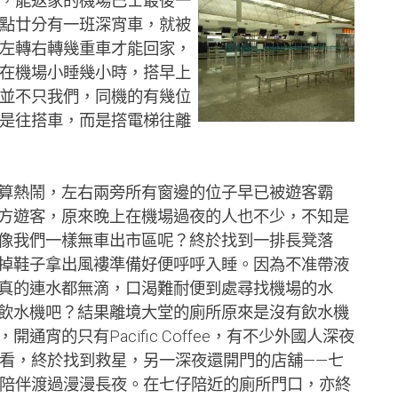
，能返家的機場巴士最後一
點廿分有一班深宵車，就被
左轉右轉幾重車才能回家，
在機場小睡幾小時，搭早上
並不只我們，同機的有幾位
是往搭車，而是撘電梯往離
熱鬧，左右兩旁所有窗邊的位子早已被遊客霸
方遊客，原來晚上在機場過夜的人也不少，不知是
像我們一樣無車出市區呢？終於找到一排長凳落
掉鞋子拿出風褸準備好便呼呼入睡。因為不准帶液
真的連水都無滴，口渴難耐便到處尋找機場的水
飲水機吧？結果離境大堂的廁所原來是沒有飲水機
通宵的只有Pacific Coffee，有不少外國人深夜
看，終於找到救星，另一深夜還開門的店舖——七
陪伴渡過漫漫長夜。在七仔陪近的廁所門口，亦終