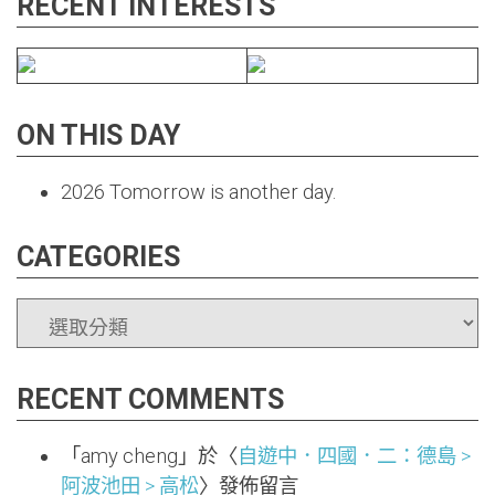
RECENT INTERESTS
ON THIS DAY
2026
Tomorrow is another day.
CATEGORIES
CATEGORIES
RECENT COMMENTS
「
amy cheng
」於〈
自遊中．四國．二：德島 >
阿波池田 > 高松
〉發佈留言