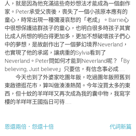
人，就是因為他充滿這些奇妙想法才能成為一個劇作
家。Peter承受父喪後，喪失了一個小孩原本應有的
童心，時常出現一種彌漫哀愁的「老成」。Barrie心
中很想保護這群孩子的童心，也明白很多時孩子其實
比成人所想的明白得更加多，更加不想破壞孩子們心
中的夢想，是故創作出了一個夢幻境界Neverland，
也實現了他的承諾，讓病重的Sylvia看到了
Neverland。Peter問如何才能到Neverland呢？「By
believing, Just believe」只要信，有信念事必成……
今天也到了外婆家吃團年飯，吃過團年飯照舊到
東啟德逛花市，算叫做湊湊熱鬧。今年沒買太多的東
西，但十蚊的羊咩咩又再次成為我的囊中物，我寫字
樓的羊咩咩王國指日可待……
文
恩還兩倍．怨還十倍
代詞新篇