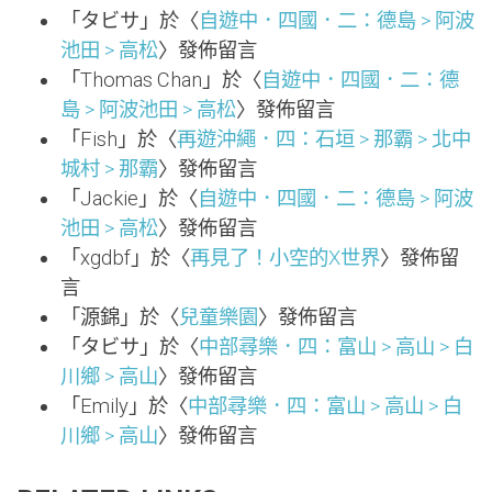
「
タビサ
」於〈
自遊中．四國．二：德島 > 阿波
池田 > 高松
〉發佈留言
「
Thomas Chan
」於〈
自遊中．四國．二：德
島 > 阿波池田 > 高松
〉發佈留言
「
Fish
」於〈
再遊沖繩．四：石垣 > 那霸 > 北中
城村 > 那霸
〉發佈留言
「
Jackie
」於〈
自遊中．四國．二：德島 > 阿波
池田 > 高松
〉發佈留言
「
xgdbf
」於〈
再見了！小空的X世界
〉發佈留
言
「
源錦
」於〈
兒童樂園
〉發佈留言
「
タビサ
」於〈
中部尋樂．四：富山 > 高山 > 白
川鄉 > 高山
〉發佈留言
「
Emily
」於〈
中部尋樂．四：富山 > 高山 > 白
川鄉 > 高山
〉發佈留言