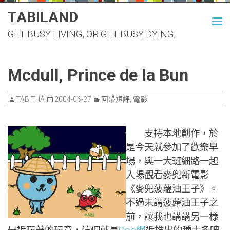
Skip
TABILAND
to
GET BUSY LIVING, OR GET BUSY DYING.
content
Mcdull, Prince de la Bun
TABITHA
2004-06-27
回帶短評
,
電影
支持本地創作，於
是今天就參加了歡樂早
場，與一大班細路一起
入場觀看麥兜新電影
《麥兜菠蘿油王子》。
不過未講菠蘿油王子之
前，讓我也講講另一樣