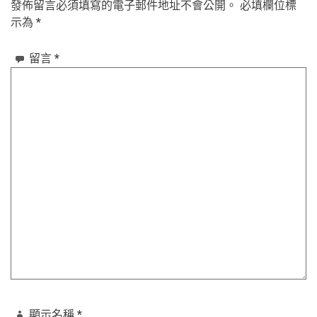
發佈留言必須填寫的電子郵件地址不會公開。
必填欄位標
覽
示為
*
留言
*
顯示名稱
*