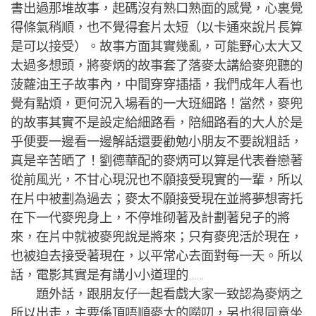
書出過那堆故事，起碼沒有熟口熟面的感覺，心裏覺
得條氣稍順，也不覺得套片太短（以卡通來說片長算
是可以接受）。故事方面其實幾亂，可能野心太大又
太過多想頭，將麥炳的故事套了落麥太講給麥兜聽的
菠蘿油王子故事內，中間穿穿插插，我們成年人看也
覺有點煩，更何況入場看的一大班細路！當然，麥兜
的故事其實不是設定給細路看，陪細路看的大人於是
乎便要一邊看一邊解話還要勸勉小朋友不要說粗話，
真是辛苦晒了！劉德華配的麥炳可以算是代表眷戀著
從前風光，不甘心現況也不願接受現實的一輩，所以
在片中被劃為過去；麥太不願接受現在並將夢想寄托
在下一代麥兜身上，不停堆砌著及計劃著兒子的將
來，在片中就被麥兜說是將來；只有麥兜活於現在，
也被迫去接受著現在，以平常心去面對每一天。所以
話，電影其實是有講小小道理的……
題外話，跟朋友仔一起看戲大家一致認為麥炳之
所以出走，主要係頂唔順麥太的嘮叨，另也很同意坐