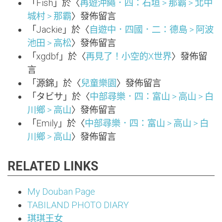
「
Fish
」於〈
再遊沖繩．四：石垣 > 那霸 > 北中
城村 > 那霸
〉發佈留言
「
Jackie
」於〈
自遊中．四國．二：德島 > 阿波
池田 > 高松
〉發佈留言
「
xgdbf
」於〈
再見了！小空的X世界
〉發佈留
言
「
源錦
」於〈
兒童樂園
〉發佈留言
「
タビサ
」於〈
中部尋樂．四：富山 > 高山 > 白
川鄉 > 高山
〉發佈留言
「
Emily
」於〈
中部尋樂．四：富山 > 高山 > 白
川鄉 > 高山
〉發佈留言
RELATED LINKS
My Douban Page
TABILAND PHOTO DIARY
琪琪王女