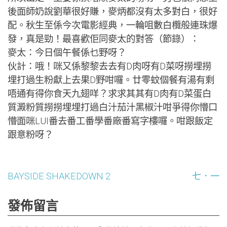
後面師奶說劉華很好賺，麥炳都沒有太多對白，很好
配。秋生至係今次電影經典，一輪咀數白欖般連珠爆
發，真是勁！最喜歡佢同麥太的對答（節錄）：
麥太：今日個午餐係乜野呀？
伙計：哦！咪又係黎黎去去有D肉呀有D菜呀撈埋撈
埋打過生粉獻上去果D野咁囉。廿零蚊個餐有湯有剩
唔通有得你食天九翅咩？求求其其有D肉有D菜蛋白
質澱粉質撈撈埋埋打過白汁茄汁黑椒汁咁爭得你懵口
懵面咪LUI番去番工番學番廠番寫字樓囉。咁跟飯定
跟意粉呀？
文
BAYSIDE SHAKEDOWN 2
七．一
章
發佈留言
導