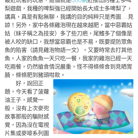
最近玩著的玩意，這個就是
Qoo網
近推出的種士多啤
梨遊戲，我種的啤梨強已經開始長大成士多啤梨了，
講真，真是有點無聊，我講的目的純粹只是秀圖……見
諒！另外，家中各條雞泡現在越來越肥，當中惡霸姑
姑（妹子稱之為技安）多了些刀疤，尾鰭多了個像是
被人咬的缺口，我想當惡霸也是不易，既要提防眾魚
魚的陷害（請見雞泡物語一文），又要時常去打其他
魚。人家的魚魚一天只吃一餐，我家的雞泡已經一天
吃兩餐，仍然搶食情況嚴重，怪不得條條食到見晒胃
腩，條條肥到豬頭咁款。
好，說回正
題，今天看了菠蘿
油王子，感覺一
般，沒有上次麥兜
故事那般的騙財感
覺，因為沒在電視
片集或麥嘜系列圖