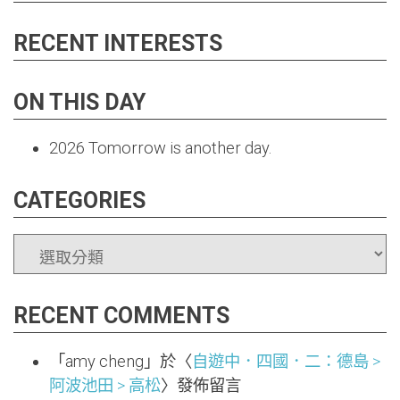
RECENT INTERESTS
ON THIS DAY
2026
Tomorrow is another day.
CATEGORIES
CATEGORIES
RECENT COMMENTS
「
amy cheng
」於〈
自遊中．四國．二：德島 >
阿波池田 > 高松
〉發佈留言