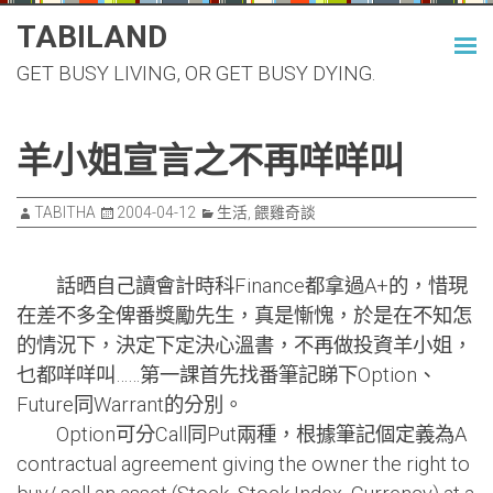
Skip
TABILAND
to
GET BUSY LIVING, OR GET BUSY DYING.
content
羊小姐宣言之不再咩咩叫
TABITHA
2004-04-12
生活
,
餵雞奇談
話晒自己讀會計時科Finance都拿過A+的，惜現
在差不多全俾番獎勵先生，真是慚愧，於是在不知怎
的情況下，決定下定決心溫書，不再做投資羊小姐，
乜都咩咩叫……第一課首先找番筆記睇下Option、
Future同Warrant的分別。
Option可分Call同Put兩種，根據筆記個定義為A
contractual agreement giving the owner the right to