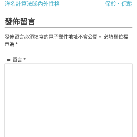
文
洋名計算法睇內外性格
保齡．保齡
章
發佈留言
導
發佈留言必須填寫的電子郵件地址不會公開。
必填欄位標
覽
示為
*
留言
*