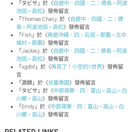
「
タビサ
」於〈
自遊中．四國．二：德島 > 阿波
池田 > 高松
〉發佈留言
「
Thomas Chan
」於〈
自遊中．四國．二：德
島 > 阿波池田 > 高松
〉發佈留言
「
Fish
」於〈
再遊沖繩．四：石垣 > 那霸 > 北中
城村 > 那霸
〉發佈留言
「
Jackie
」於〈
自遊中．四國．二：德島 > 阿波
池田 > 高松
〉發佈留言
「
xgdbf
」於〈
再見了！小空的X世界
〉發佈留
言
「
源錦
」於〈
兒童樂園
〉發佈留言
「
タビサ
」於〈
中部尋樂．四：富山 > 高山 > 白
川鄉 > 高山
〉發佈留言
「
Emily
」於〈
中部尋樂．四：富山 > 高山 > 白
川鄉 > 高山
〉發佈留言