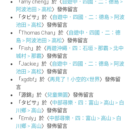
「
amy cheng
」於〈
自遊中．四國．二：德島 >
阿波池田 > 高松
〉發佈留言
「
タビサ
」於〈
自遊中．四國．二：德島 > 阿波
池田 > 高松
〉發佈留言
「
Thomas Chan
」於〈
自遊中．四國．二：德
島 > 阿波池田 > 高松
〉發佈留言
「
Fish
」於〈
再遊沖繩．四：石垣 > 那霸 > 北中
城村 > 那霸
〉發佈留言
「
Jackie
」於〈
自遊中．四國．二：德島 > 阿波
池田 > 高松
〉發佈留言
「
xgdbf
」於〈
再見了！小空的X世界
〉發佈留
言
「
源錦
」於〈
兒童樂園
〉發佈留言
「
タビサ
」於〈
中部尋樂．四：富山 > 高山 > 白
川鄉 > 高山
〉發佈留言
「
Emily
」於〈
中部尋樂．四：富山 > 高山 > 白
川鄉 > 高山
〉發佈留言