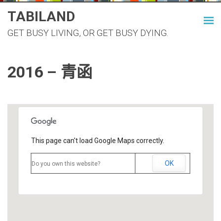
Skip
TABILAND
to
GET BUSY LIVING, OR GET BUSY DYING.
content
2016 – 青函
This page can't load Google Maps correctly.
OK
Do you own this website?