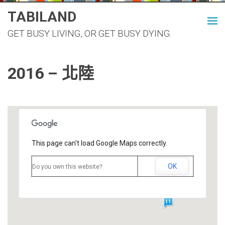
Skip
TABILAND
to
GET BUSY LIVING, OR GET BUSY DYING.
content
2016 – 北陸
This page can't load Google Maps correctly.
OK
Do you own this website?