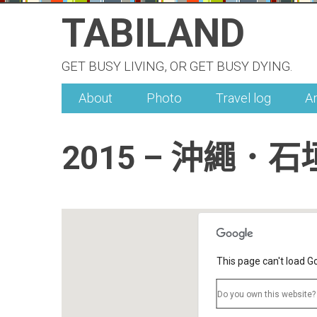
Skip
TABILAND
to
content
GET BUSY LIVING, OR GET BUSY DYING.
About
Photo
Travel log
A
2015 – 沖繩．石
This page can't load G
Do you own this website?