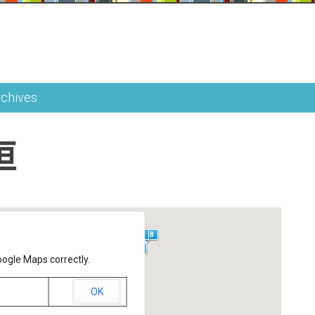
rchives
垣
oogle Maps correctly.
OK