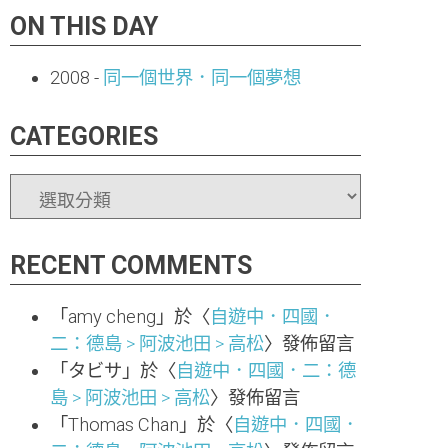
ON THIS DAY
2008
-
同一個世界．同一個夢想
CATEGORIES
CATEGORIES
RECENT COMMENTS
「
amy cheng
」於〈
自遊中．四國．
二：德島 > 阿波池田 > 高松
〉發佈留言
「
タビサ
」於〈
自遊中．四國．二：德
島 > 阿波池田 > 高松
〉發佈留言
「
Thomas Chan
」於〈
自遊中．四國．