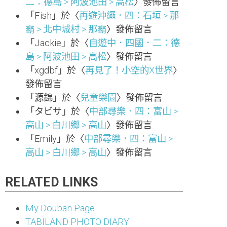
二：德島 > 阿波池田 > 高松
〉發佈留言
「
Fish
」於〈
再遊沖繩．四：石垣 > 那
霸 > 北中城村 > 那霸
〉發佈留言
「
Jackie
」於〈
自遊中．四國．二：德
島 > 阿波池田 > 高松
〉發佈留言
「
xgdbf
」於〈
再見了！小空的X世界
〉
發佈留言
「
源錦
」於〈
兒童樂園
〉發佈留言
「
タビサ
」於〈
中部尋樂．四：富山 >
高山 > 白川鄉 > 高山
〉發佈留言
「
Emily
」於〈
中部尋樂．四：富山 >
高山 > 白川鄉 > 高山
〉發佈留言
RELATED LINKS
My Douban Page
TABILAND PHOTO DIARY