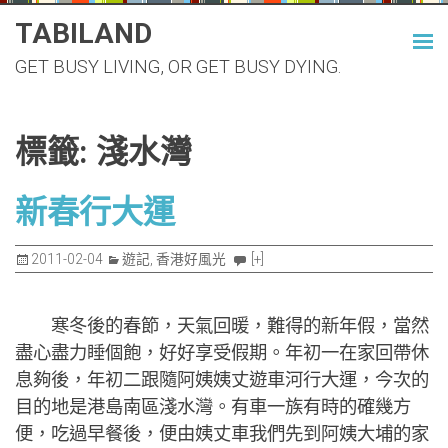
Skip
TABILAND
to
GET BUSY LIVING, OR GET BUSY DYING.
content
標籤:
淺水灣
新春行大運
2011-02-04
遊記
,
香港好風光
[+]
寒冬後的春節，天氣回暖，難得的新年假，當然
盡心盡力睡個飽，好好享受假期。年初一在家回帶休
息夠後，年初二跟隨阿姨姨丈遊車河行大運，今次的
目的地是港島南區淺水灣。有車一族有時的確幾方
便，吃過早餐後，便由姨丈車我們先到阿姨大埔的家