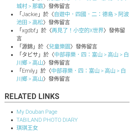
城村 > 那霸
〉發佈留言
「
Jackie
」於〈
自遊中．四國．二：德島 > 阿波
池田 > 高松
〉發佈留言
「
xgdbf
」於〈
再見了！小空的X世界
〉發佈留
言
「
源錦
」於〈
兒童樂園
〉發佈留言
「
タビサ
」於〈
中部尋樂．四：富山 > 高山 > 白
川鄉 > 高山
〉發佈留言
「
Emily
」於〈
中部尋樂．四：富山 > 高山 > 白
川鄉 > 高山
〉發佈留言
RELATED LINKS
My Douban Page
TABILAND PHOTO DIARY
琪琪王女