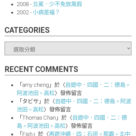
2008
-
北冕．少不免放風假
2002
-
小病是福？
CATEGORIES
CATEGORIES
RECENT COMMENTS
「
amy cheng
」於〈
自遊中．四國．二：德島 >
阿波池田 > 高松
〉發佈留言
「
タビサ
」於〈
自遊中．四國．二：德島 > 阿波
池田 > 高松
〉發佈留言
「
Thomas Chan
」於〈
自遊中．四國．二：德
島 > 阿波池田 > 高松
〉發佈留言
「
Fish
」於〈
再遊沖繩．四：石垣 > 那霸 > 北中