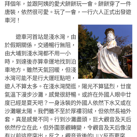
拜個年，並跟阿姨的愛犬餅餅玩一會。餅餅穿了一件
唐裝，依然很可愛。玩了一會，一行六人正式出發遊
車河！
遊車河首站是淺水灣，由
於假期關係，交通暢行無阻，
由大埔到淺水灣都不用一小
時，到達後亦算幸運地找到泊
車地方。雖然天氣回暖，但淺
水灣可能不是行大運旺點吧，
遊人不算太多。在淺水灣閒逛，陽光不算猛烈，廿度
氣溫下漫步沙灘，感覺很舒暢。或許在外國人眼中廿
度已經是夏天吧？一身泳裝的外國人依然下水又或在
沙灘曬太陽。我們雖不至於厚褸羽絨，但依然長袖外
套，真是感覺不同。行到沙灘盡頭，巨大觀音及天后
依然佇立在此，但外圍景觀轉變，令觀音及天后像沒
有以前這麼突出，反之，觀音背後的LILY反而更突