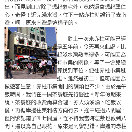
出，而見到LILY除了想起豪宅外，竟然還會想起龔仁
心，奇怪！逛完淺水灣，往下一站赤柱時誤行了去南
灣，啊！原來南灣是這樣子的。
對上一次來赤柱可能已經
是五年前，今天再來此處，比
起淺水灣熱鬧得多，可能因為
有市集的關係。等了一會兒總
算找到車位，便往赤柱市集逛
逛。雖然是初二，但可能因為
做遊客生意，赤柱市集開門的舖頭也不少。由於是午
飯時間，我們在一間茶餐廳先行醫肚。新年假期來
說，茶餐廳的收費尚算合理，亦人頭湧湧。吃飯以
後，再循岸邊往美利樓方向行去，途中經過八間屋，
但阿爹記錯了叫七間屋，怪不得我當時怎數也數到八
間，還以為自己眼花，原來是阿爹記錯。岸邊的赤柱