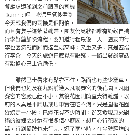
餐廳處還碰到之前跟團的司機
Dominic呢！吃過早餐後看到
今天載我們的司機是個阿伯，
而且有隻手還紮著繃帶，團友們見狀都唯有紛紛自攜
行李好望加快流程，要知道行程最後一天，團友的行
李也因滿載而歸而達至最高峰，又重又多，真是塞爆
行李倉。今天的旅遊巴感覺有點殘，一路出發說實話
有點擔心巴士會跪低。
雖然巴士看來有點靠不住，路面也有些少塞車，
但我們也趕及在九點前進入凡爾賽宮的後花園。凡爾
賽宮的宮殿已經不小，其後花園則簡直大得離譜，以
前的人真是不騎馬或馬車實在吃不消。只是圍著花園
縱線走一小段，已經花費不少時間，卻又發現原來對
稱的縱線之外還有很多個小庭園，想用心行花園的
話，行到腳跛也未行完。逛了兩小時，在金碧輝煌的