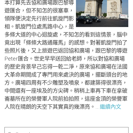
本打算先去協和廣場跟巴黎導
遊匯合，但不知怎的很塞車，
領隊便決定先行前往凱旋門影
相。凱旋門位處馬路中心，是
多條大道的中心迴旋處，不知怎的看到這情景，腦中
竟出現「條條大路通羅馬」的感想。對著凱旋門拍了
些照片後，又上旅遊巴返回協和廣場，跟巴黎的導遊
Peter匯合。世史早早送回給老師，所以對協和廣場
的歷史背景早己忘得一乾二淨，原來協和廣場在法國
大革命期間成了專門用來處決的廣場，擺斷頭台的地
方。廣場四周有不少雕塑及噴泉，都建築得很漂亮，
中間還有一座埃及的方尖碑。稍稍上車再下車在拿破
崙墓所在的榮譽軍人院前拍拍照，這座金頂的榮譽軍
人院在晴朗的天空下其實真的幾漂亮。…
繼續內文