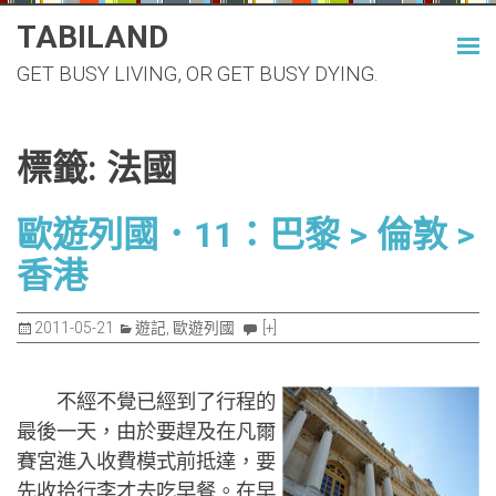
Skip
TABILAND
to
GET BUSY LIVING, OR GET BUSY DYING.
content
標籤:
法國
歐遊列國．11：巴黎 > 倫敦 >
香港
2011-05-21
遊記
,
歐遊列國
[+]
不經不覺已經到了行程的
最後一天，由於要趕及在凡爾
賽宮進入收費模式前抵達，要
先收拾行李才去吃早餐。在早