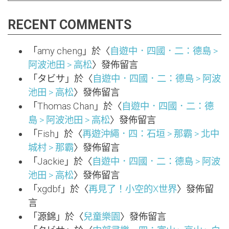
RECENT COMMENTS
「
amy cheng
」於〈
自遊中．四國．二：德島 >
阿波池田 > 高松
〉發佈留言
「
タビサ
」於〈
自遊中．四國．二：德島 > 阿波
池田 > 高松
〉發佈留言
「
Thomas Chan
」於〈
自遊中．四國．二：德
島 > 阿波池田 > 高松
〉發佈留言
「
Fish
」於〈
再遊沖繩．四：石垣 > 那霸 > 北中
城村 > 那霸
〉發佈留言
「
Jackie
」於〈
自遊中．四國．二：德島 > 阿波
池田 > 高松
〉發佈留言
「
xgdbf
」於〈
再見了！小空的X世界
〉發佈留
言
「
源錦
」於〈
兒童樂園
〉發佈留言