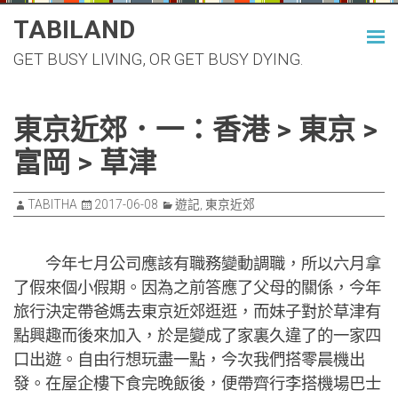
Skip
TABILAND
to
GET BUSY LIVING, OR GET BUSY DYING.
content
東京近郊．一：香港 > 東京 >
富岡 > 草津
TABITHA
2017-06-08
遊記
,
東京近郊
今年七月公司應該有職務變動調職，所以六月拿
了假來個小假期。因為之前答應了父母的關係，今年
旅行決定帶爸媽去東京近郊逛逛，而妹子對於草津有
點興趣而後來加入，於是變成了家裏久違了的一家四
口出遊。自由行想玩盡一點，今次我們搭零晨機出
發。在屋企樓下食完晚飯後，便帶齊行李搭機場巴士