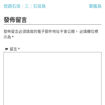
文
悠遊石垣．三：石垣島
軍艦島
章
發佈留言
導
發佈留言必須填寫的電子郵件地址不會公開。
必填欄位標
覽
示為
*
留言
*