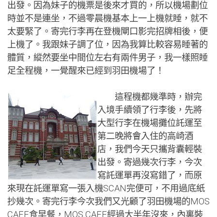
出發。因為妹子的機票是後來才買的，所以機場劃位
時並不是連坐，不過零晨機基本上一上機就睡，就不
太要緊了。寄完行李再在登機閘口影完招牌相後，便
上機了。我跟妹子調了位，因為我算比較容易睡著的
體質，縱然要坐中間位左右有兩件男子，我一樣照睡
足全程機，一覺醒來已經到羽田機場了！
這程機都幾準時，辦完
入境手續領了行李後，先將
大型行李在機場攤位託運至
第二晚將會入住的高崎酒
店，我們今天只攜背囊輕裝
出發。寄過幾次行李，今次
寫託運單再沒寫錯了，而原
來現在託運單寫一張入機SCAN完便可，不用過底紙
抄幾次。寄完行李今次我們又光顧了羽田機場的MOS
CAFE食早餐，MOS CAFE經過大半年沒來，內裏裝