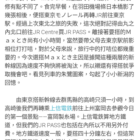
修有點不同了。食完早餐，在羽田機場條日本橋影了
幾張相後，便搭東京モノレール再轉JR前往東京
駅。經過上次東北之旅的失敗，這次絕對記得由丸之
內北口前往JR Centre買JR PASS。離接著要搭的Ｍ
ａｘとき尚有小小時間，當然要帶父母去東京駅前影
相位打打咭，對於父母來說，旅行中的打咭位都幾重
要的。今次選搭Ｍａｘとき主因是據聞這種兩層的新
幹線因為速度不夠快將被淘汰，所以襯還有得搭就爭
取機會吧。看見列車的朱鷺圖案，勾起了小小新潟的
回憶。
由東京搭新幹線去群馬縣的高崎只須一小時，到
高崎後我們再轉乘
上信電鉄
前往上州富岡去參觀今日
的第一個景點——富岡製糸場。上信電鉄算地方鐵
道，但我們的JR PASS也包括在內所以不用另外付
費。地方鐵道速度一般，要搭四十分鐘左右，但這架