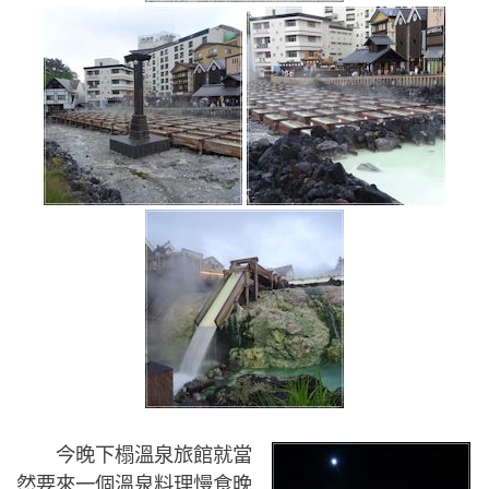
今晚下榻溫泉旅館就當
然要來一個溫泉料理慢食晚