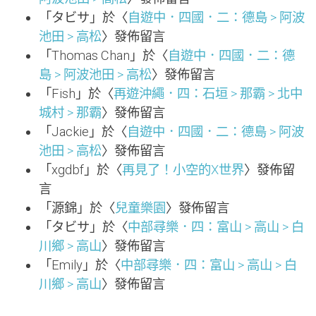
「
タビサ
」於〈
自遊中．四國．二：德島 > 阿波
池田 > 高松
〉發佈留言
「
Thomas Chan
」於〈
自遊中．四國．二：德
島 > 阿波池田 > 高松
〉發佈留言
「
Fish
」於〈
再遊沖繩．四：石垣 > 那霸 > 北中
城村 > 那霸
〉發佈留言
「
Jackie
」於〈
自遊中．四國．二：德島 > 阿波
池田 > 高松
〉發佈留言
「
xgdbf
」於〈
再見了！小空的X世界
〉發佈留
言
「
源錦
」於〈
兒童樂園
〉發佈留言
「
タビサ
」於〈
中部尋樂．四：富山 > 高山 > 白
川鄉 > 高山
〉發佈留言
「
Emily
」於〈
中部尋樂．四：富山 > 高山 > 白
川鄉 > 高山
〉發佈留言