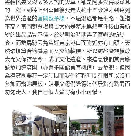
輕輕搖晃又沒太多人搭的火車，卻是阿爹覺得最滿意
的一程。到達上州富岡後要走大約十五分鐘才到達列
為世界遺產的
富岡製糸場
，不過沿途都是平路，難道
不高。富岡製糸場背景大約是幕末黑船事件後山寨紡
紗的出品品質不佳，於是明治時期弄了官辦的紡紗
廠，而群馬縣因為算近東京港口而附近亦有山頭，天
然環境算合適養蠶而又交通較便，所以紡紗廠規模較
大而又保存至今，成了文化遺產。來這裏我們其實應
該參加導賞團（亦有多國語言耳機借）去參觀，但因
為導賞團要花一定時間而我們行程時間有限所以沒有
參加而齋睇展板，結果父母們覺得這個景點有點悶而
匆匆走人，我自己個人覺得有小小可惜。