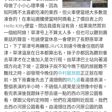
母做了小小心理準備，因為
知阿媽不太喜歡吃凍的東西，但火車便當絕大多數是
凍食的！在車站選購便當時阿媽看上了價目表上的
Hello Kitty便當，問店員還有沒有貨，結果竟然買到
一個給阿娘！草津号上不算太人多，但也可以聽到廣
東話的聲音。吃過便當休息一會便到了長野原草津
口，下了草津号再轉搭JRバス到達今晚會住宿的草
津。草津溫泉在日本都算出名，妹子亦都因為聽到會
去草津才在之後加入是次行程。由草津巴士站向著湯
畑方向走下坡，正跟妹子說不知今晚下榻的旅館難不
難找之時，卻發現今晚住的
中村屋旅館
正正就在眼
前。放下背囊後先去了湯畑側的
熱乃湯
看湯揉表演，
整個表演約半小時，不過個人感覺是沒想像中好看。
看完表演後我跟妹子想去遠一點的西の河原公園看
看，便跟父母約定時間，他們在湯畑附近逛逛，我們
去西の河原公園看看。由湯畑往西の河原公園的路