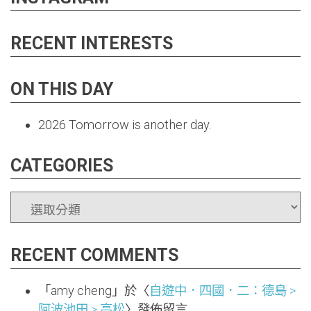
RECENT INTERESTS
ON THIS DAY
2026
Tomorrow is another day.
CATEGORIES
CATEGORIES
RECENT COMMENTS
「
amy cheng
」於〈
自遊中．四國．二：德島 >
阿波池田 > 高松
〉發佈留言