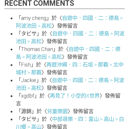
RECENT COMMENTS
「
amy cheng
」於〈
自遊中．四國．二：德島 >
阿波池田 > 高松
〉發佈留言
「
タビサ
」於〈
自遊中．四國．二：德島 > 阿波
池田 > 高松
〉發佈留言
「
Thomas Chan
」於〈
自遊中．四國．二：德
島 > 阿波池田 > 高松
〉發佈留言
「
Fish
」於〈
再遊沖繩．四：石垣 > 那霸 > 北中
城村 > 那霸
〉發佈留言
「
Jackie
」於〈
自遊中．四國．二：德島 > 阿波
池田 > 高松
〉發佈留言
「
xgdbf
」於〈
再見了！小空的X世界
〉發佈留
言
「
源錦
」於〈
兒童樂園
〉發佈留言
「
タビサ
」於〈
中部尋樂．四：富山 > 高山 > 白
川鄉 > 高山
〉發佈留言