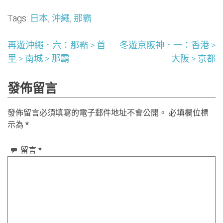
Tags:
日本
,
沖繩
,
那霸
文
再遊沖繩．六：那霸 > 首
冬遊京阪神．一：香港 >
里 > 南城 > 那霸
大阪 > 京都
章
發佈留言
導
覽
發佈留言必須填寫的電子郵件地址不會公開。
必填欄位標
示為
*
留言
*