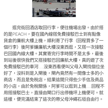
逛完街回酒店取回行李，便往機場出發。由於搭
的是PEACH，要在國內線搭免費接駁巴士到有點像
貨倉的廉航大樓上機，順利寄了行李（回程買多了一
個行李）後阿爹嫌廉航大樓沒東西逛，又搭一次接駁
巴回國內線大樓。其實寄完行李時間不是太多，最後
到站後很快我們又搭接駁巴回廉航大樓，真的遊了次
免費接駁巴的車河……沒東西看便叫父母入閘找個位坐
好了，沒料到是入閘後，閘內竟然有一間像士多的小
商店，而且是免稅店，結果這間只得些少手信及商品
的小店，由於免稅關係，阿爹可以逛到上機……回程不
用搭接駁巴士，直接由閘口行出停機坪上機便可。就
這樣，便完滿結束了這次的帶父母沖繩石垣自由行。