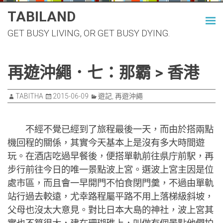
Skip
TABILAND
to
GET BUSY LIVING, OR GET BUSY DYING.
content
再遊沖繩．七：那霸 > 香港
TABITHA
2015-06-09
遊記
,
再遊沖繩
不經不覺已經到了旅程最後一天，而由於搭兩點
機回程的關係，其實今天基本上是沒有多大時間遊
玩。在酒店吃過早餐後，便搭單軌前往県庁前駅，再
步行前往今日的唯一景點波上宮。選波上宮主因是位
處市區，而且會一早開門不怕食閉門羹，不過由單軌
站行過去較遠，尤幸路程屬平路不用上落梯級斜坡，
父母也沒太大意見。對比日本大島的神社，波上宮其