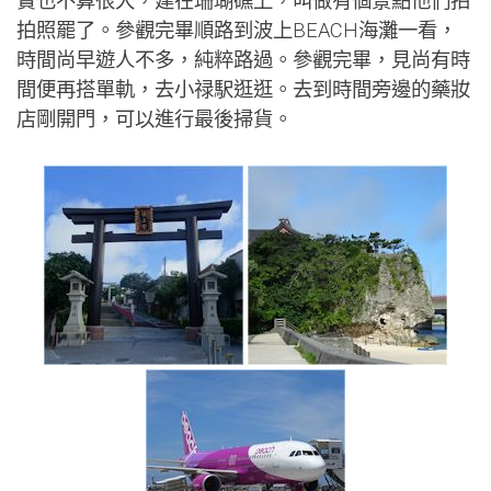
實也不算很大，建在珊瑚礁上，叫做有個景點他們拍
拍照罷了。參觀完畢順路到波上BEACH海灘一看，
時間尚早遊人不多，純粹路過。參觀完畢，見尚有時
間便再搭單軌，去小禄駅逛逛。去到時間旁邊的藥妝
店剛開門，可以進行最後掃貨。