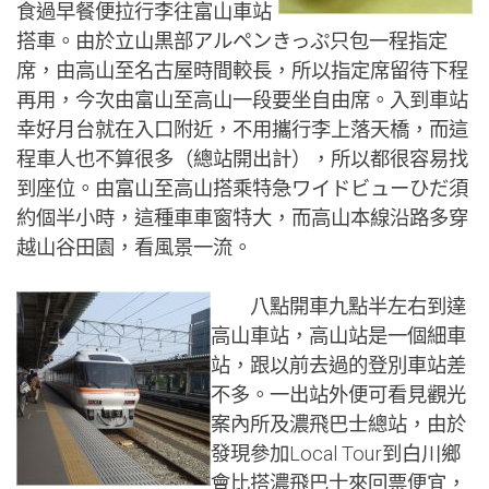
食過早餐便拉行李往富山車站
搭車。由於立山黒部アルペンきっぷ只包一程指定
席，由高山至名古屋時間較長，所以指定席留待下程
再用，今次由富山至高山一段要坐自由席。入到車站
幸好月台就在入口附近，不用攜行李上落天橋，而這
程車人也不算很多（總站開出計），所以都很容易找
到座位。由富山至高山搭乘特急ワイドビューひだ須
約個半小時，這種車車窗特大，而高山本線沿路多穿
越山谷田園，看風景一流。
八點開車九點半左右到達
高山車站，高山站是一個細車
站，跟以前去過的登別車站差
不多。一出站外便可看見觀光
案內所及濃飛巴士總站，由於
發現參加Local Tour到白川鄉
會比搭濃飛巴士來回票便宜，