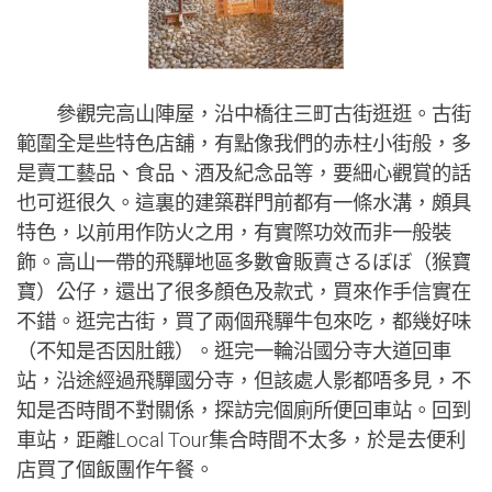
參觀完高山陣屋，沿中橋往三町古街逛逛。古街
範圍全是些特色店舖，有點像我們的赤柱小街般，多
是賣工藝品、食品、酒及紀念品等，要細心觀賞的話
也可逛很久。這裏的建築群門前都有一條水溝，頗具
特色，以前用作防火之用，有實際功效而非一般裝
飾。高山一帶的飛驒地區多數會販賣さるぼぼ（猴寶
寶）公仔，還出了很多顏色及款式，買來作手信實在
不錯。逛完古街，買了兩個飛驒牛包來吃，都幾好味
（不知是否因肚餓）。逛完一輪沿國分寺大道回車
站，沿途經過飛驒國分寺，但該處人影都唔多見，不
知是否時間不對關係，探訪完個廁所便回車站。回到
車站，距離Local Tour集合時間不太多，於是去便利
店買了個飯團作午餐。