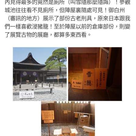
內見得最多的竟然是廁所（叫雪隱那麼隱誨）！參觀
城池往往看不見廁所，但陣屋裏隨處可見！御白州
（審訊的地方）展示了部份古老刑具，原來日本跟我
們一樣喜歡浸豬籠！至於陣屋以前的倉庫部份，則變
了展覽古物的展廳，都算多東西看。