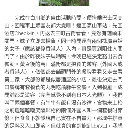
完成在白川鄉的自由活動時間，便搭乘巴士回高
山，回程車上眾團友都大覺瞓！返回高山車站，先回
酒店Check-in，再返去三町古街看看，竟然有舖頭未
關門，妹子立即去掃貨，同一時間還有兩個操廣東話
的女子（應該都係香港人）入內，真是買到阻住人關
門了。由於昨夜妹子扁晒嘴，今晚已經決定豁出去食
餐勁。黃昏後的高山滿街都是搵食的遊客（外國人或
者香港人），個個都去舖頭門外的餐牌看看又走去看
第二家，大部份都是似居酒屋的小店，最後決定去門
口餐牌有套餐食的丸明吃飛驒牛套餐。入到餐廳，成
間舖都是遊客（完全感覺不到有日本人光顧），我們
叫了兩個套餐，有牛牛有飯有湯有沙律，食物未上枱
之前還暗暗嘲笑隔鄰枱的兩個外國人叫一個套餐咁節
儉，但食食下就發現自己實在不自量力，那塊牛排真
的足料又入口即溶，但就真的食到飽到上心口，我想