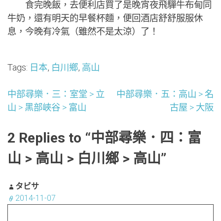
食完晚飯，去便利店買了是晚宵夜飛驒牛布甸同
牛奶，還有明天的早餐杯麵，便回酒店舒舒服服休
息，今晚有冷氣（雖然不是太涼）了！
Tags:
日本
,
白川鄉
,
高山
文
中部尋樂．三：室堂 > 立
中部尋樂．五：高山 > 名
山 > 黑部峽谷 > 富山
古屋 > 大阪
章
2 Replies to “中部尋樂．四：富
導
山 > 高山 > 白川鄉 > 高山”
覽
タビサ
2014-11-07