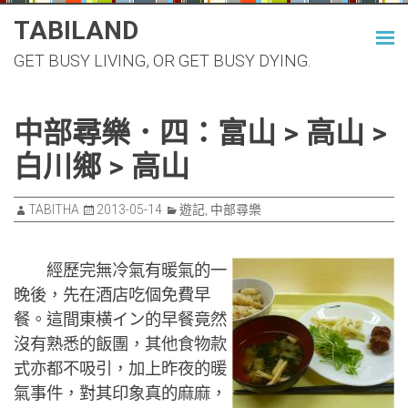
Skip
TABILAND
to
GET BUSY LIVING, OR GET BUSY DYING.
content
中部尋樂．四：富山 > 高山 >
白川鄉 > 高山
TABITHA
2013-05-14
遊記
,
中部尋樂
經歷完無冷氣有暖氣的一
晚後，先在酒店吃個免費早
餐。這間東横イン的早餐竟然
沒有熟悉的飯團，其他食物款
式亦都不吸引，加上昨夜的暖
氣事件，對其印象真的麻麻，