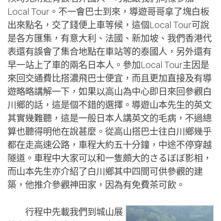
Local Tour。不一會巴士到來，導遊哥哥拿了塊白板
出來點名，交了錢便上車等候，這個Local Tour可說
是各方匯集，有意大利、法國、新加坡、我們香港代
表還有誤會了集合地點在車站等的泰國人，另外還有
早一站上了車的兩名日本人。參加Local Tour主因是
來回交通費比搭濃飛巴士便宜，而且更加直接及有導
遊略略講解一下，如果以高山為中心即日來回參觀白
川鄉的話，這是個不錯的選擇。導遊山本先生的英文
其實幾難聽，這是一般日本人講英文的毛病，不過總
算也聽得明他在說甚麼。從高山搭巴士往白川鄉幾乎
都在走高速公路，車程大約五十分鐘，中途不停穿越
隧道。車程中大家可以和一隻頗大的さるぼぼ影相，
而山本先生亦介紹了白川鄉其中四間可供參觀的建
築，他推介參觀神田家，因為有免費茶可飲。
行程中先載我們到城山展