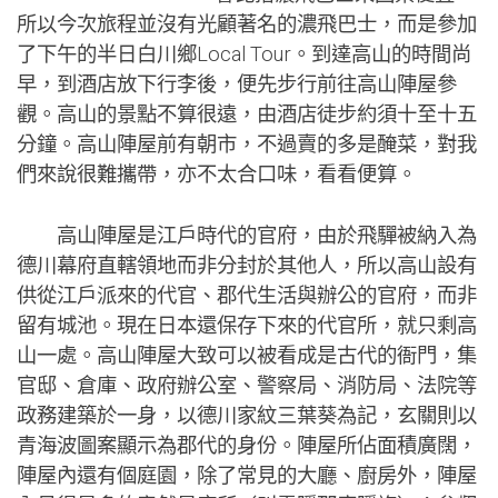
所以今次旅程並沒有光顧著名的濃飛巴士，而是參加
了下午的半日白川鄉Local Tour。到達高山的時間尚
早，到酒店放下行李後，便先步行前往高山陣屋參
觀。高山的景點不算很遠，由酒店徒步約須十至十五
分鐘。高山陣屋前有朝市，不過賣的多是醃菜，對我
們來說很難攜帶，亦不太合口味，看看便算。
高山陣屋是江戶時代的官府，由於飛驒被納入為
德川幕府直轄領地而非分封於其他人，所以高山設有
供從江戶派來的代官、郡代生活與辦公的官府，而非
留有城池。現在日本還保存下來的代官所，就只剩高
山一處。高山陣屋大致可以被看成是古代的衙門，集
官邸、倉庫、政府辦公室、警察局、消防局、法院等
政務建築於一身，以德川家紋三葉葵為記，玄關則以
青海波圖案顯示為郡代的身份。陣屋所佔面積廣闊，
陣屋內還有個庭園，除了常見的大廳、廚房外，陣屋