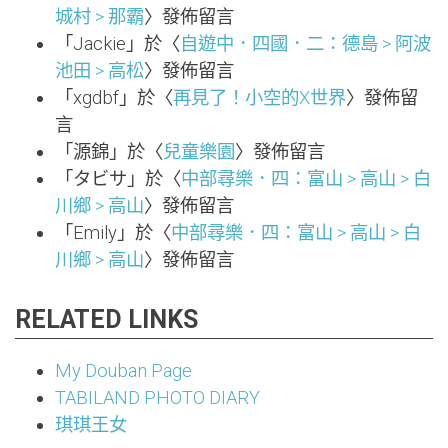
城村 > 那霸
〉發佈留言
「
Jackie
」於〈
自遊中．四國．二：德島 > 阿波
池田 > 高松
〉發佈留言
「
xgdbf
」於〈
再見了！小空的X世界
〉發佈留
言
「
源錦
」於〈
兒童樂園
〉發佈留言
「
タビサ
」於〈
中部尋樂．四：富山 > 高山 > 白
川鄉 > 高山
〉發佈留言
「
Emily
」於〈
中部尋樂．四：富山 > 高山 > 白
川鄉 > 高山
〉發佈留言
RELATED LINKS
My Douban Page
TABILAND PHOTO DIARY
琪琪王女