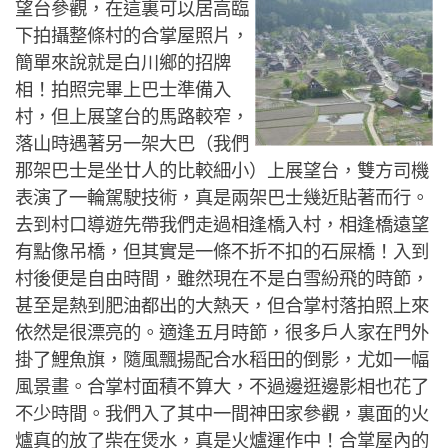
望台參觀，在這裏可以居高臨
下拍攝整條村的合掌屋照片，
簡單來說就是白川鄉的招牌
相！拍照完畢上巴士準備入
村，但上展望台的馬路較窄，
落山時遇著另一架大巴（我們
那架巴士是坐廿人的比較細小）上展望台，雙方司機
表演了一輪駕駛技術，真是兩架巴士幾近貼著而行。
去到村口導遊先帶我們走過相逢橋入村，相逢橋遠望
有點像吊橋，但其實是一條不折不扣的石屎橋！入到
村後便是自由時間，雖然現在不是白雪紛飛的時節，
甚至是熱到肥油都出的大熱天，但合掌村落拍照上來
依然是很漂亮的。適逢五月時節，很多戶人家在門外
掛了鯉魚旗，隨風飄揚配合水稻田的倒影，尤如一幅
風景畫。合掌村面積不算大，不過邊逛邊影相也花了
不少時間。我們入了其中一間神田家參觀，裏面的火
爐真的放了柴在煲水，真是火爐運作中！合掌屋內的