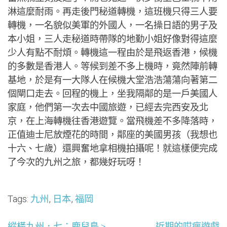
淋這麼耐雨。再走後門秘道轉機，這班機只得三人要
轉機，一名貌似美軍的外國人，一名操日語的男子及
本小姐，三人走秘道時帶隊的地勤小姐好像對得這麼
少人有點不耐煩。轉機這一程由於是飛返香港，候機
的多數是香港人。等候到差不多上機時，竟然陣前轉
基地，於是有一大隊人在候機大堂浩浩蕩蕩向著第二
個閘口走去。回程的機上，坐我隔鄰的是一戶美國人
家庭，他們第一次去中國旅遊，已經去完西安及北
京，在上海轉機往香港遊覽。當飛機差不多降落時，
正值迪士尼放煙花的時間，鄰座的美國男孩（我想也
十六、七歲）還興奮地拿相機拍攝呢！就這樣便完成
了今次的九州之旅，都幾好玩呀！
Tags:
九州
,
日本
,
福岡
縱橫九州．七：鹿兒島 >
近期的哎瘋遊戲