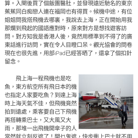
算。入閘後買了個飯團醫肚，並發現遠近馳名的東京
蕉蕉同白痴戀人連在福岡也有得買。候機中途，有位
姐姐問我搭飛機去哪裏，我說去上海，正在開始用我
那爛到飛起的國語應對時，原來對方是想找遊客訪
問。對方知我是香港人後，竟然用標準到不得了的廣
東話進行訪問，實在令人目瞪口呆。觀光協會的問卷
現在也很先進，用部iPad已經答晒了，還拿了個扣針
留念。
飛上海一程飛機也是吃
魚，東方航空所有飛日本的機
也指定人家要吃魚？到達上海
時上海天氣不佳，但飛機竟然
拍到遠處，乘客要自己下飛機
再搭轉乘巴士，又大風又大
雨，那堆一出飛機開傘子的人
當然就立刻反遮了！開乜鬼遮，快步衝上巴士就不用