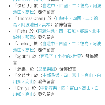
「
タビサ
」於〈
自遊中．四國．二：德島 > 阿波
池田 > 高松
〉發佈留言
「
Thomas Chan
」於〈
自遊中．四國．二：德
島 > 阿波池田 > 高松
〉發佈留言
「
Fish
」於〈
再遊沖繩．四：石垣 > 那霸 > 北中
城村 > 那霸
〉發佈留言
「
Jackie
」於〈
自遊中．四國．二：德島 > 阿波
池田 > 高松
〉發佈留言
「
xgdbf
」於〈
再見了！小空的X世界
〉發佈留
言
「
源錦
」於〈
兒童樂園
〉發佈留言
「
タビサ
」於〈
中部尋樂．四：富山 > 高山 > 白
川鄉 > 高山
〉發佈留言
「
Emily
」於〈
中部尋樂．四：富山 > 高山 > 白
川鄉 > 高山
〉發佈留言