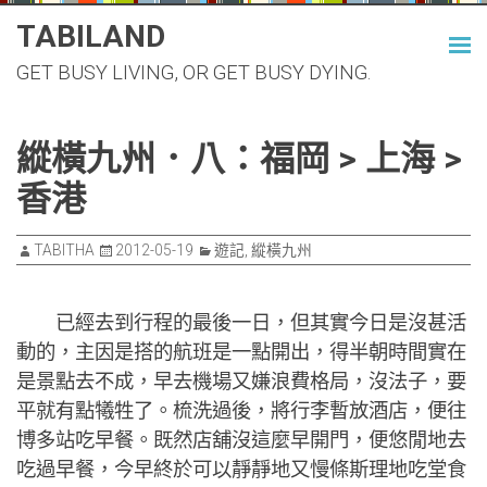
Skip
TABILAND
to
GET BUSY LIVING, OR GET BUSY DYING.
content
縱橫九州．八：福岡 > 上海 >
香港
TABITHA
2012-05-19
遊記
,
縱橫九州
已經去到行程的最後一日，但其實今日是沒甚活
動的，主因是搭的航班是一點開出，得半朝時間實在
是景點去不成，早去機場又嫌浪費格局，沒法子，要
平就有點犧牲了。梳洗過後，將行李暫放酒店，便往
博多站吃早餐。既然店舖沒這麼早開門，便悠閒地去
吃過早餐，今早終於可以靜靜地又慢條斯理地吃堂食