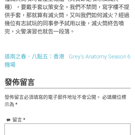
種），要戴手套以策安全。我們不禁問，寫字樓不提
供手套，那就算有滅火筒，又叫我們如何滅火？經過
幾位有志試玩的同事參予試用以後，滅火筒終告噴
完，火警演習也就告一段落。
文
道南之春．八點五：香港
Grey’s Anatomy Season 6
機場
章
發佈留言
導
覽
發佈留言必須填寫的電子郵件地址不會公開。
必填欄位標
示為
*
留言
*