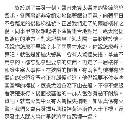
終於到了事發一刻，聲音未算太響亮的警鐘悠悠
響起，各同事都非常鎮定地攜著銀包手電，向著平日
不會踏足的後樓梯進發。正當我們走了約兩層樓梯之
後，同事甲忽然想起樓下演習集合地點是一處太陽猛
烈照射的地方，對忘記帶傘子遮太陽一事耿耿於懷，
我說你怎麼不早說？走了兩層才來說，你說怎麼辦？
算吧，就當是如遇火警其中會有人驚惶失措，拿些不
用拿的，卻忘記拿些要拿的東西。再走了一層樓梯，
卻發生塞人事件。在狹隘的樓梯，有兩名對樓梯有恐
懼症的演習參予者正在緩慢前進，他們說要不停走些
團團轉的樓梯，感覺尤如會滾下山去般，不得不逐級
看清楚來行。後面被塞著的一群人當然有點不耐煩。
算吧，就當火警中又有人驚惶失措吧，如果真係有火
警，我們又會否發揮互助精神背這兩位人士下樓，還
是發生人踩人事件早就將兩位踢埋一邊？