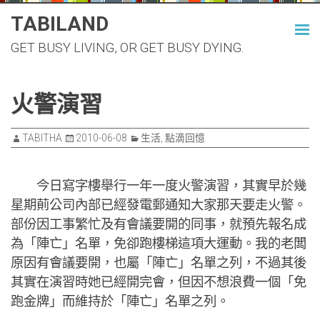
Skip
TABILAND
to
GET BUSY LIVING, OR GET BUSY DYING.
content
火警演習
TABITHA
2010-06-08
生活
,
點滴回憶
今日寫字樓舉行一年一度火警演習，其實早於幾
星期萴公司內部已經發電郵通知大家那天要走火警。
部份因工事繁忙及有會議要開的同事，就預先報名成
為「陣亡」名單，免卻跑樓梯這項大運動。我的老闆
原因有會議要開，也屬「陣亡」名單之列，不過其後
其實在演習時她已經開完會，但因不想浪費一個「免
跑金牌」而維持於「陣亡」名單之列。