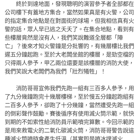
終於到達地面，發現聰明的演習參予者全部都在
公司樓下有蓋地方集合，當然如果真是有火警，公司
的指定集合地點是在對面街的球場，但我相信真有火
警的話，眾人早已逃之夭夭了。在集合地點，看到有
些樓層竟然是沒有人，我們笑說難道全層都「陣
亡」？後來才知火警鐘是分批響的，有幾層樓比我們
遲五分鐘起跑。至於大老闆坐館的樓層，是勁空檔的
只得兩人參予，甲乙兩位還要是該樓層的消防大使，
我們笑說大老闆們為我們「壯烈犧牲」！
消防哥哥宣佈我們先跑一組有三百多人參予，用
了九分幾鐘跑完十幾層樓梯，至於慢五分鐘起跑組有
二百多人參予，卻跑了十分幾鐘，當然遭受先跑一組
的倒彩聲作鼓勵。賽後循序有使用滅火筒示範，就快
到期的不如索性給消防員示範噴完算數。今回示範的
是用來救電火的二氧化碳滅火筒，消防哥哥警告說這
種滅火筒噴時會產生低溫（其實即是噴冰撲滅火