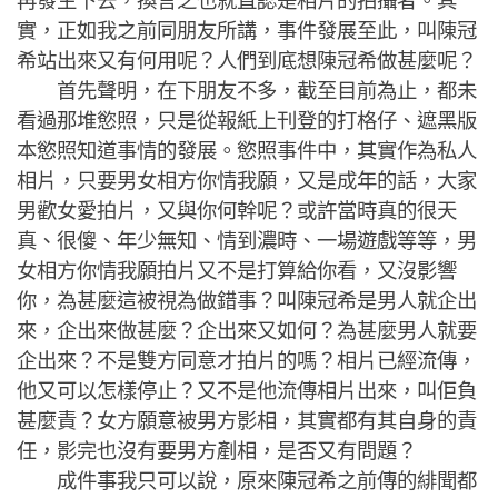
再發生下去，換言之也就直認是相片的拍攝者。其
實，正如我之前同朋友所講，事件發展至此，叫陳冠
希站出來又有何用呢？人們到底想陳冠希做甚麼呢？
首先聲明，在下朋友不多，截至目前為止，都未
看過那堆慾照，只是從報紙上刊登的打格仔、遮黑版
本慾照知道事情的發展。慾照事件中，其實作為私人
相片，只要男女相方你情我願，又是成年的話，大家
男歡女愛拍片，又與你何幹呢？或許當時真的很天
真、很傻、年少無知、情到濃時、一場遊戲等等，男
女相方你情我願拍片又不是打算給你看，又沒影響
你，為甚麼這被視為做錯事？叫陳冠希是男人就企出
來，企出來做甚麼？企出來又如何？為甚麼男人就要
企出來？不是雙方同意才拍片的嗎？相片已經流傳，
他又可以怎樣停止？又不是他流傳相片出來，叫佢負
甚麼責？女方願意被男方影相，其實都有其自身的責
任，影完也沒有要男方剷相，是否又有問題？
成件事我只可以說，原來陳冠希之前傳的緋聞都