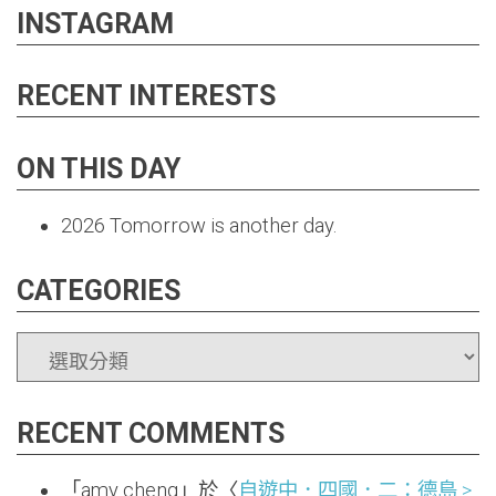
INSTAGRAM
RECENT INTERESTS
ON THIS DAY
2026
Tomorrow is another day.
CATEGORIES
CATEGORIES
RECENT COMMENTS
「
amy cheng
」於〈
自遊中．四國．二：德島 >