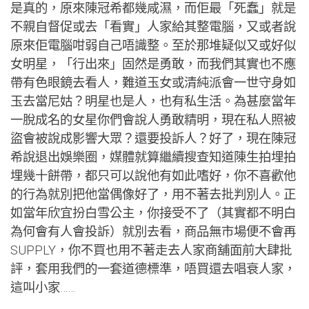
是真的，原來陳冠希都幾咸濕，而佢最「死蠢」就是
不親自督促或去「看實」人家給其整電腦，又或者說
原來佢電腦咁弱自己唔識整。至於那堆疑似又或好似
女明星，「行出來」固然是勇敢，而我們其實也不應
帶有色眼鏡去看人，難道玉女或清純派會一世守身如
玉去當尼姑？明星也是人，也有私生活。為甚麼當年
一脫成名的女星你們會說人勇敢精明，現在私人照被
盜會被說成影響大眾？還要投訴人？好了，現在陳冠
希說退出娛樂圈，媒體就算繼續搜查知道陳生拍埋拍
埋幾十餅帶，都只可以說他有如此嗜好，你不喜歡他
的行為就別把他當偶像好了，用不著去批判別人。正
如當年欣宜扮白雪公主，你接受不了（其實都不明白
為何會有人會投訴）就別去看，商品無市場便不會再
SUPPLY，你不買也用不著走去人家商舖面前大肆批
評，套用我們的一套道德標準，唔買還去唱衰人家，
這叫小家……