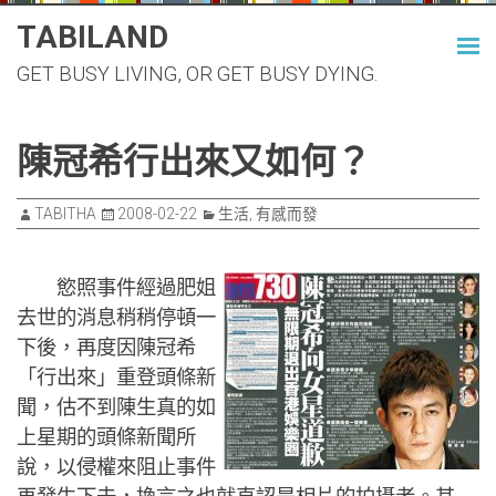
Skip
TABILAND
to
GET BUSY LIVING, OR GET BUSY DYING.
content
陳冠希行出來又如何？
TABITHA
2008-02-22
生活
,
有感而發
慾照事件經過肥姐
去世的消息稍稍停頓一
下後，再度因陳冠希
「行出來」重登頭條新
聞，估不到陳生真的如
上星期的頭條新聞所
說，以侵權來阻止事件