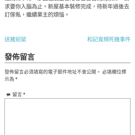
求要你入腦為止。新屋基本裝修完成，待新年過後去
訂傢俬，繼續業主的煩惱。
文
送豬迎鼠
和記寬頻死機事件
章
發佈留言
導
發佈留言必須填寫的電子郵件地址不會公開。
必填欄位標
覽
示為
*
留言
*