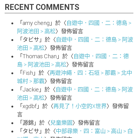
RECENT COMMENTS
「
amy cheng
」於〈
自遊中．四國．二：德島 >
阿波池田 > 高松
〉發佈留言
「
タビサ
」於〈
自遊中．四國．二：德島 > 阿波
池田 > 高松
〉發佈留言
「
Thomas Chan
」於〈
自遊中．四國．二：德
島 > 阿波池田 > 高松
〉發佈留言
「
Fish
」於〈
再遊沖繩．四：石垣 > 那霸 > 北中
城村 > 那霸
〉發佈留言
「
Jackie
」於〈
自遊中．四國．二：德島 > 阿波
池田 > 高松
〉發佈留言
「
xgdbf
」於〈
再見了！小空的X世界
〉發佈留
言
「
源錦
」於〈
兒童樂園
〉發佈留言
「
タビサ
」於〈
中部尋樂．四：富山 > 高山 > 白