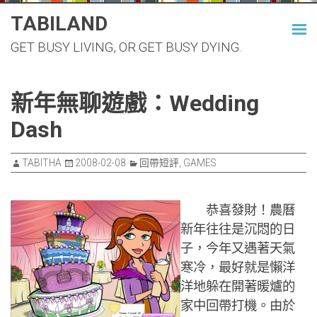
Skip
TABILAND
to
GET BUSY LIVING, OR GET BUSY DYING.
content
新年無聊遊戲：Wedding
Dash
TABITHA
2008-02-08
回帶短評
,
GAMES
恭喜發財！農曆
新年往往是沉悶的日
子，今年又遇著天氣
寒冷，最好就是懶洋
洋地躲在開著暖爐的
家中回帶打機。由於