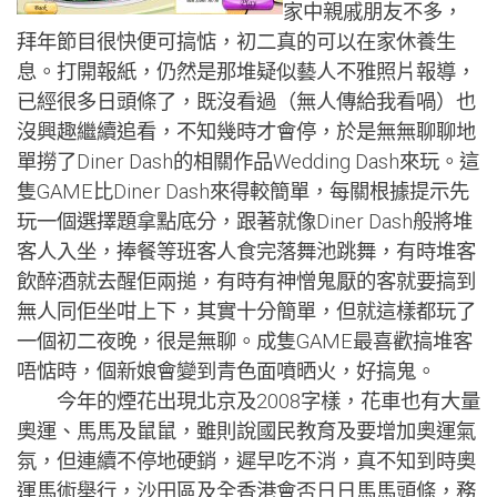
家中親戚朋友不多，
拜年節目很快便可搞惦，初二真的可以在家休養生
息。打開報紙，仍然是那堆疑似藝人不雅照片報導，
已經很多日頭條了，既沒看過（無人傳給我看喎）也
沒興趣繼續追看，不知幾時才會停，於是無無聊聊地
單撈了Diner Dash的相關作品Wedding Dash來玩。這
隻GAME比Diner Dash來得較簡單，每關根據提示先
玩一個選擇題拿點底分，跟著就像Diner Dash般將堆
客人入坐，捧餐等班客人食完落舞池跳舞，有時堆客
飲醉酒就去醒佢兩搥，有時有神憎鬼厭的客就要搞到
無人同佢坐咁上下，其實十分簡單，但就這樣都玩了
一個初二夜晚，很是無聊。成隻GAME最喜歡搞堆客
唔惦時，個新娘會變到青色面噴晒火，好搞鬼。
今年的煙花出現北京及2008字樣，花車也有大量
奧運、馬馬及鼠鼠，雖則說國民教育及要增加奧運氣
氛，但連續不停地硬銷，遲早吃不消，真不知到時奧
運馬術舉行，沙田區及全香港會否日日馬馬頭條，務