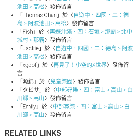
池田 > 高松
〉發佈留言
「
Thomas Chan
」於〈
自遊中．四國．二：德
島 > 阿波池田 > 高松
〉發佈留言
「
Fish
」於〈
再遊沖繩．四：石垣 > 那霸 > 北中
城村 > 那霸
〉發佈留言
「
Jackie
」於〈
自遊中．四國．二：德島 > 阿波
池田 > 高松
〉發佈留言
「
xgdbf
」於〈
再見了！小空的X世界
〉發佈留
言
「
源錦
」於〈
兒童樂園
〉發佈留言
「
タビサ
」於〈
中部尋樂．四：富山 > 高山 > 白
川鄉 > 高山
〉發佈留言
「
Emily
」於〈
中部尋樂．四：富山 > 高山 > 白
川鄉 > 高山
〉發佈留言
RELATED LINKS