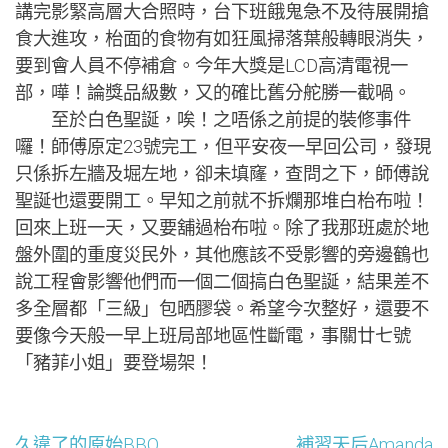
講完影緊高層大合照時，台下班餓鬼急不及待展開搶
食大進攻，枱面的食物有如狂風掃落葉般轉眼消失，
要到會人員不停補倉。今年大獎是LCD高清電視一
部，嘩！論獎品級數，又的確比舊分舵勝一截喎。
至於白色聖誕，唉！之唔係之前提的裝修事件
囉！師傅原定23號完工，但平安夜一早回公司，發現
只係拆左牆及堀左地，卻未填窿，查問之下，師傅說
聖誕也還要開工。早知之前就不拆爛那堆白枱布啦！
回來上班一天，又要舖過枱布啦。除了我那班處於地
盤外圍的重度災民外，其他應該不受影響的旁邊鶴也
說工程會影響他們而一個二個搞白色聖誕，結果差不
多全層都「三級」包晒膠袋。希望今次整好，還要不
要像今天般一早上班局部地區性斷電，事關廿七號
「豬菲小姐」要登場架！
久違了的原始BBQ
補習天后Amanda