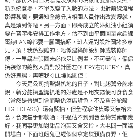
統，部份人員出現恐慌及煩躁的現象而要加以安撫。
新系統登場，不單改變了入數的方法，也對前線流程
影響甚廣，要通知全線分店相關人員作出改變遷就，
真是煩到你嘔。另一方面，即將成立的淋紅油小組須
要在寫字樓安排工作地方，估不到由平面圖至電話線
電線LAN線都要一腳踢搞晒，班人還對設計圖諸多意
見，頂！我係餵雞的，唔係建築師設計師或裝修師
傅，一早講左張圖未必依足比例畫，不可盡信，偏偏
搞裝修的總務人員對設計圖左QUERY右QUERY，真
係好鬼嬲，再嘈我KILL埋幅圖佢！
今天是公司搞聖誕扒地的日子，對比起舊分舵來
說，新分舵搞聖誕扒地的好處是不用夾錢便可食食食
（當然是普通到會而唔係酒店貨色，不及舊分舵般
HIGH CLASS）還有獎抽，但全程拿住隻碟又無枱去
食，食完隻手都軟晒，不過估不到到會食物質素都幾
好，我同事更加對甜品泡芙又食又拎。大老闆一面講
開場白，下面班餓鬼已經個個拿定碟預備食野，佢一