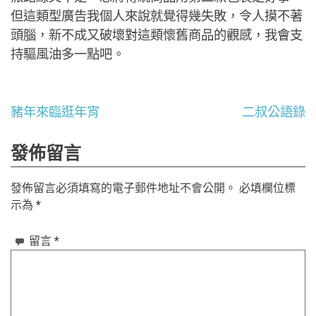
但這類型廣告我個人來說就覺得幾失敗，令人摸不著
頭腦，新不成又破壞對這類懷舊商品的觀感，我會支
持驅風油多一點吧。
文
豬年來臨逛年宵
二叔公語錄
章
發佈留言
導
發佈留言必須填寫的電子郵件地址不會公開。
必填欄位標
覽
示為
*
留言
*