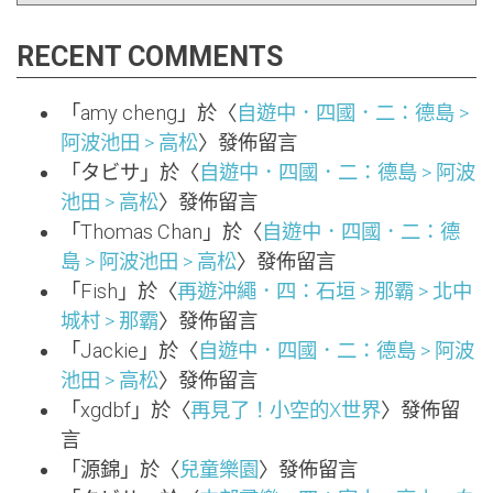
RECENT COMMENTS
「
amy cheng
」於〈
自遊中．四國．二：德島 >
阿波池田 > 高松
〉發佈留言
「
タビサ
」於〈
自遊中．四國．二：德島 > 阿波
池田 > 高松
〉發佈留言
「
Thomas Chan
」於〈
自遊中．四國．二：德
島 > 阿波池田 > 高松
〉發佈留言
「
Fish
」於〈
再遊沖繩．四：石垣 > 那霸 > 北中
城村 > 那霸
〉發佈留言
「
Jackie
」於〈
自遊中．四國．二：德島 > 阿波
池田 > 高松
〉發佈留言
「
xgdbf
」於〈
再見了！小空的X世界
〉發佈留
言
「
源錦
」於〈
兒童樂園
〉發佈留言