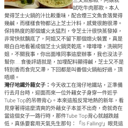
三文魚那款，阿娘就
試吃牛肉那款。本人
覺得芝士火鍋的汁比較重味，配合煙三文魚食落覺得
幾鹹，而樣樣食物都沾上芝士汁料，感覺很飽很滯。
保持熱度的那個爐火太猛烈，令芝士汁很快蒸發掉，
非常快就黐底了，阿姐又不留下那個熄火裝置，真是
眼白白地看著成個芝士火鍋煲乾底。嗱嗱嗱，洗碗阿
姐，不關我事，你出面堆同事這麼辦事，我也沒法子
幫你……食後評語就是，加埋配料顯得鹹，芝士又不是
特別香而食完又滯，下回都是叫番個火鍋船好過，頂
唔順。
灣仔地鐵外籍女子：
今天收工在灣仔地鐵站，正準備
行去月台時，迎面而來一位外藉女子身穿一件近乎
Tube Top的吊帶背心。本來這般反常地熱的新年，看
見穿著得這麼清爽的外藉女子本並不出奇，奇就奇在
當這個女子一路行時，那件Tube Top背心就越跌越
低，真係要套用天氣先生那句：「Is Falling!」眼見這