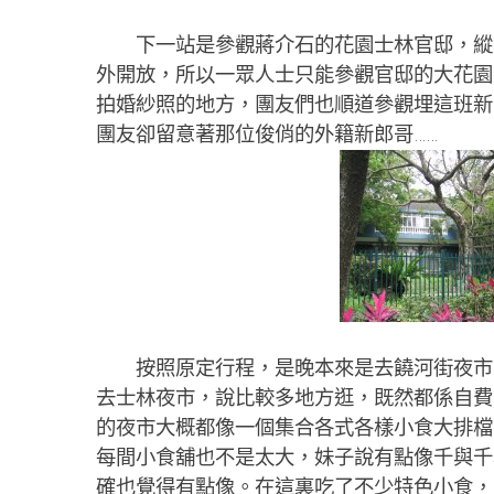
下一站是參觀蔣介石的花園士林官邸，縱然
外開放，所以一眾人士只能參觀官邸的大花園
拍婚紗照的地方，團友們也順道參觀埋這班新
團友卻留意著那位俊俏的外籍新郎哥……
按照原定行程，是晚本來是去饒河街夜市，
去士林夜市，說比較多地方逛，既然都係自費
的夜市大概都像一個集合各式各樣小食大排檔
每間小食舖也不是太大，妹子說有點像千與千
確也覺得有點像。在這裏吃了不少特色小食，