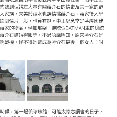
約聽到佢講左大量有關蔣介石的情史及其一家的野
大家族，宋美齡鹵水乳鴿情挑蔣介石、蔣家後人早
篇劇情片一般，也算有趣。中正紀念堂是蔣經國建
蔣家的物品，例如那架一邊貌似BATMAN車的總統
蔣介石結婚禮服等，不過唔講唔知，原來蔣介石是
駕戰機，怪不得她能成為蔣介石最後一個女人！咁
…
ll時候，第一場係珍珠館。可能太懷念讀書的日子，