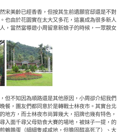
宋美齡已經香香，但按其生前遺願官邸還是不對
。也由於花園實在太大又多花，這裏成為很多新人
人，當然當導遊小周留意新娘子的時候，一眾靚女
但不知因為順路還是其他原因，小周卻介紹我們
晚餐，團友們都同意於是轉戰士林夜市。其實台北
的地方，而士林夜市尚算幾大，招牌也幾有特色，
尋入面千尋父母勁食大賽的場地，被妹子一提，的
煎鵪鶉蛋（細細隻咸咸地，但膽固醇高死了）、大