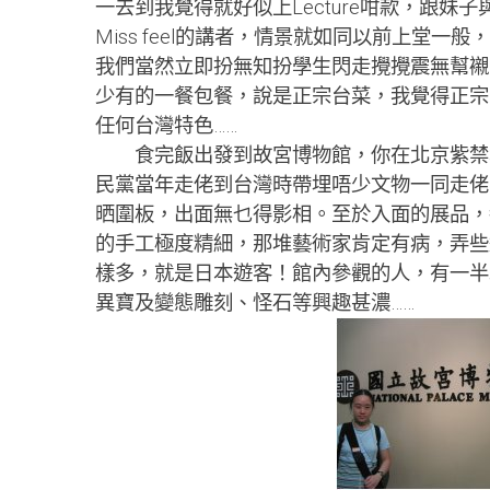
一去到我覺得就好似上Lecture咁款，跟
Miss feel的講者，情景就如同以前上堂一
我們當然立即扮無知扮學生閃走攪攪震無幫襯
少有的一餐包餐，說是正宗台菜，我覺得正宗
任何台灣特色……
食完飯出發到故宮博物館，你在北京紫禁城
民黨當年走佬到台灣時帶埋唔少文物一同走佬
晒圍板，出面無乜得影相。至於入面的展品，
的手工極度精細，那堆藝術家肯定有病，弄些
樣多，就是日本遊客！館內參觀的人，有一半
異寶及變態雕刻、怪石等興趣甚濃……