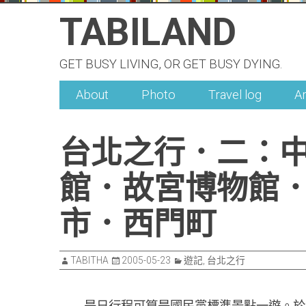
Skip
TABILAND
to
content
GET BUSY LIVING, OR GET BUSY DYING.
About
Photo
Travel log
A
台北之行．二：
館．故宮博物館
市．西門町
TABITHA
2005-05-23
遊記
,
台北之行
是日行程可算是國民黨標準景點一遊。於酒