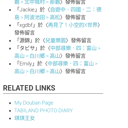
霸 > 北中城村 > 那霸
〉發佈留言
「
Jackie
」於〈
自遊中．四國．二：德
島 > 阿波池田 > 高松
〉發佈留言
「
xgdbf
」於〈
再見了！小空的X世界
〉
發佈留言
「
源錦
」於〈
兒童樂園
〉發佈留言
「
タビサ
」於〈
中部尋樂．四：富山 >
高山 > 白川鄉 > 高山
〉發佈留言
「
Emily
」於〈
中部尋樂．四：富山 >
高山 > 白川鄉 > 高山
〉發佈留言
RELATED LINKS
My Douban Page
TABILAND PHOTO DIARY
琪琪王女