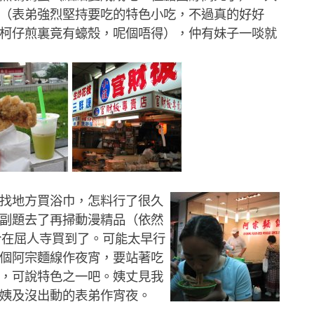
（表弟強烈堅持要吃的特色小吃，不過真的好好
柯仔煎裏竟有蠔殼，呢個唔得），仲有妹子一啖就
找地方買浴巾，怎料行了很久
副題去了再掃動漫精品（依然
來終於在屈人寺買到了。可能太早行
個阿宗麵線作夜宵，要站著吃
，可說特色之一吧。姨丈見我
姨及沒出動的表弟作宵夜。