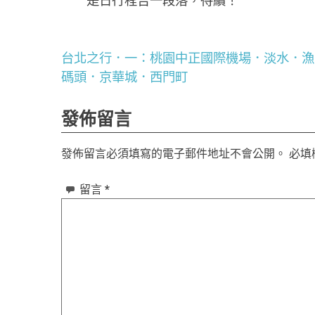
是日行程告一段落，待續！
台北之行．一：桃園中正國際機場．淡水．漁
文
碼頭．京華城．西門町
章
發佈留言
導
發佈留言必須填寫的電子郵件地址不會公開。
必填
覽
留言
*