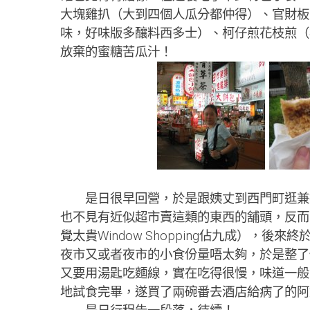
大塊雞扒（大到四個人瓜分都仲得）、官財板
味，好味版多釀料西多士）、柯仔煎花枝煎（
放棄的蜜糖苦瓜汁！
是日很早回營，於是跟姨丈到西門町逛兼
也不見有近似超市賣這類的東西的舖頭，反而
覺太貴Window Shopping佔九成），後
夜市又或者夜市的小食份量唔太夠，於是整了
又要用湯匙吃麵線，實在吃得很慢，味道一般
地試食完畢，遂買了兩碗番去酒店給病了的阿