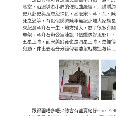
念堂，沿途導遊小周的催眠曲繼續，只隱隱約
史八卦史與及恩怨情仇，甚麼宋、蔣、孔、陳
死之迷等，有點似睇緊陳年無記那堆大家族長
來紀念蔣介石一生，地方幾大，放了很多有關
專架、蔣介石辦公室陳設（個蠟像好鬼邪）、
五星上將，而宋美齡竟也是四星上將，更懂得
鬼勁，仲出去滾分分鐘俾老婆駕戰機追殺嘛…
跟得團唔多唔少總會有些賣豬仔Hard Se