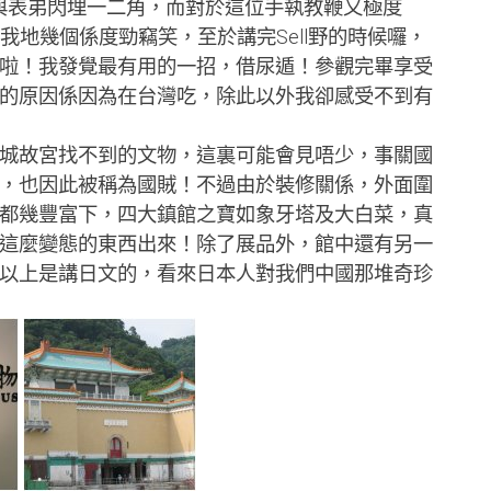
妹子與表弟閃埋一二角，而對於這位手執教鞭又極度
般，我地幾個係度勁竊笑，至於講完Sell野的時候囉，
啦！我發覺最有用的一招，借尿遁！參觀完畢享受
的原因係因為在台灣吃，除此以外我卻感受不到有
故宮找不到的文物，這裏可能會見唔少，事關國
，也因此被稱為國賊！不過由於裝修關係，外面圍
都幾豐富下，四大鎮館之寶如象牙塔及大白菜，真
這麼變態的東西出來！除了展品外，館中還有另一
以上是講日文的，看來日本人對我們中國那堆奇珍