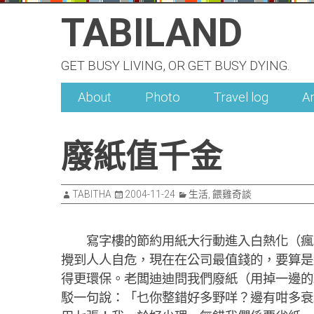
Skip
TABILAND
to
content
GET BUSY LIVING, OR GET BUSY DYING.
About
Photo
Travel log
A
廢紙值千金
TABITHA
2004-11-24
生活
,
餵雞奇談
寫字樓的節約用紙大行動進入白熱化（瘋狂
攪到人人自危，現在在公司最值錢的，要算是
得更環保。老闆迪迪問我們廢紙（用掉一邊的
駁一句說：「乜你整錯好多野咩？邊有咁多衰