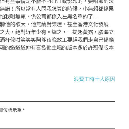
有些事情是不能不PRINT或影印的，要咁節約法
無譜！所以當有人問我怎算的時候，小無賴都係果
睇怕我咁無賴，係公司都係入左黑名單的了……
他的歌大，他無論對樂壇，甚至香港文化發展
之大，絕對近年少有。總之，一提起黃霑，腦海立
酒杯係咁笑笑笑阿爹夜晚放工要趕我們走自己係廳
魂的道道道仲有喜歡他主唱的版本多於許冠傑版本
浪費工時十大原因
欄位標示為
*