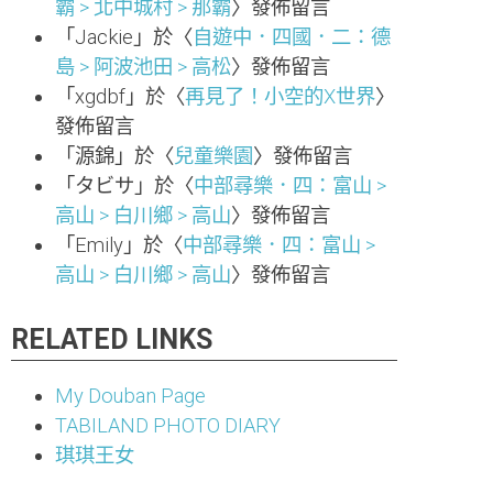
霸 > 北中城村 > 那霸
〉發佈留言
「
Jackie
」於〈
自遊中．四國．二：德
島 > 阿波池田 > 高松
〉發佈留言
「
xgdbf
」於〈
再見了！小空的X世界
〉
發佈留言
「
源錦
」於〈
兒童樂園
〉發佈留言
「
タビサ
」於〈
中部尋樂．四：富山 >
高山 > 白川鄉 > 高山
〉發佈留言
「
Emily
」於〈
中部尋樂．四：富山 >
高山 > 白川鄉 > 高山
〉發佈留言
RELATED LINKS
My Douban Page
TABILAND PHOTO DIARY
琪琪王女