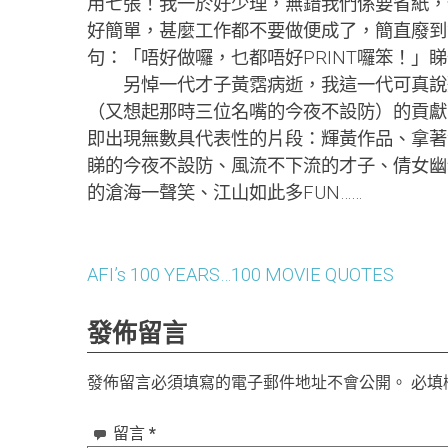
用七張！我一於好少理，無錯我們係要省紙，但
好簡單，甚麼工作都不要做便成了，簡直廢到
句：「唔好做囉，乜都唔好PRINT囉笨！」
另悼一代才子黃霑病逝，我這一代可真說聽
（又想起那時三位名嘴的今夜不設防）的貢獻
即出現無數具代表性的片段：輝黃作品、拿著
睇的今夜不設防、風流不下流的才子、倩女幽
的滄海一聲笑、江山如此多FUN……
AFI’s 100 YEARS…100 MOVIE QUOTES
文
章
發佈留言
導
發佈留言必須填寫的電子郵件地址不會公開。
必填
覽
留言
*