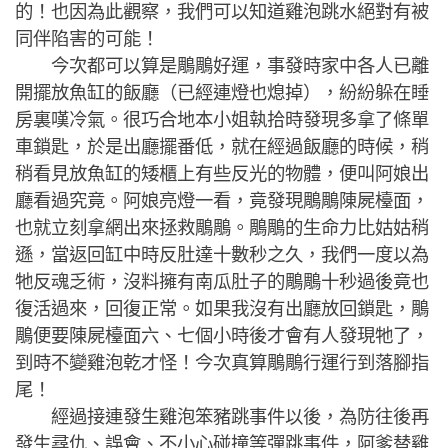
的！也因為此觀察，我們可以知道雞泡跳水絕對有被
同伴陷害的可能！
今次都可以算是鵰鵰好運，事發時家中各人已離
開擺放魚缸的飯廳（已經連燈也熄掉），紛紛躲在睡
房裏嘆冷氣。很巧合地本小姐執拾時發現多拿了條單
車鎖匙，於是出廳擺番低，就在經過飯廳的時候，稍
稍看見放魚缸的矮櫃上有些反光的物體，便叫阿娘出
廳看過究竟。阿娘亮燈一看，竟發現鵰鵰陳屍檯面，
也就立刻拿網出來拯救鵰鵰。鵰鵰的生命力比姑姑稍
遜，當返回缸中時反肚達十數秒之久，我們一度以為
牠反魂乏術，沒料擁有南瓜肚子的鵰鵰十秒過後竟也
復活過來，回復正常。如果我沒有出廳放回鎖匙，鵰
鵰便要陳屍檯面六、七個小時後才會有人發現牠了，
到時不變雞泡乾才怪！今次真算鵰鵰行運行到落腳指
尾！
經過接連發生雞泡笨豬跳事件以後，為防往後再
發生尋仇、誤會、不小心碰撞等彈跳事件，阿爹替雞