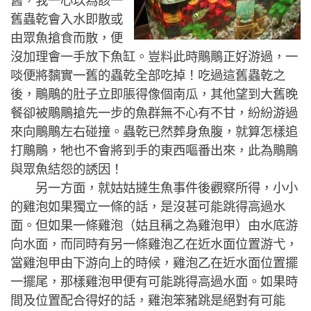
舊，我一心以為該一
舊蟲乾會入水即散或
由眾魚搶食而散，便
沒加理會一手放下魚缸。豈料此時鵰鵰正好游過，一
啖便將黐實一舊的蟲乾全部吃掉！吃過這舊蟲乾之
後，鵰鵰的肚子立即脹得像個南瓜，其他望到大舊晚
餐卻被鵰鵰搶先一步的魚群無不心有不甘，紛紛游過
來向鵰鵰左右碰撞。蟲乾已然葬身魚腹，就算怎樣追
打鵰鵰，牠也不會將到手的東西嘔番出來，此為鵰鵰
與眾魚結怨的誘因！
另一方面，就姑姑撻生魚事件後觀察所得，小小
的雞泡如果獨立一條的話，是沒甚可能跳得高過水
面。但如果一條雞泡（姑且稱之為雞泡甲）由水底游
向水面，而同時有另一條雞泡乙在近水面位置游弋，
當雞泡甲由下游向上的時候，雞泡乙在近水面位置擺
一擺尾，那樣雞泡甲便有可能跳得高過水面。如果時
間及位置配合得好的話，雞泡笨豬跳是絕對有可能